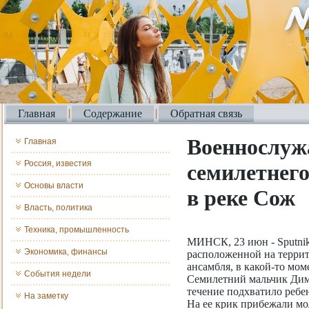
Главная
Содержание
Обратная связь
Военнослуж
Главная
Россия, известия
семилетнего
Основы власти
в реке Сож
Власть, политика
Техника, промышленность
МИНСК, 23 июн - Sputnik
Экономика, финансы
расположенной на террит
ансамбля, в какой-то мом
События недели
Семилетний мальчик Дима
течение подхватило ребен
На заметку
На ее крик прибежали мо