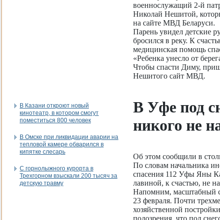
военнослужащий 2-й патр
Николай Нешитой, которы
на сайте МВД Беларуси.
Парень увидел детские ру
бросился в реку. К счасть
медицинская помощь спас
«Ребенка унесло от берег
Чтобы спасти Диму, приш
Нешитого сайт МВД.
В Уфе под 
В Казани откроют новый
кинотеатр, в котором смогут
никого не 
поместиться 800 человек
В Омске при ликвидации аварии на
тепловой камере обварился в
кипятке слесарь
Об этом сообщили в стол
По словам начальника и
С горнолыжного курорта в
спасения 112 Уфы Яны К
Трехгорном взыскали 200 тысяч за
лавиной, к счастью, не н
детскую травму
Напомним, масштабный сх
23 февраля. Почти трехм
хозяйственной постройки
подозрения, что пол снег