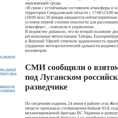
окружающей среды.
«В связи с устойчивым состоянием атмосферы и ос
территории Свердловской области с 17:00 (15:00 мс
(18:00 мск) 20 января ожидаются неблагоприятные
условия первой степени опасности для рассеивани
атмосфере», - пояснили в управлении.
В ведомстве добавили, что во второй половине дня
региональные метеостанции Таборы, Екатеринбург
и Верхний Уфалей отмечали задымленность призем
ухудшение метеорологической дальности видимос
километров.
эн засняли
СМИ сообщили о взятом
где глыбой
уберут весь
под Луганском российс
разведчике
авшего на
и хулигана
По сведениям издания, 24 июня в районе села Жел
области произошло столкновения бойцов 93-й отд
механизированной бригады ВС Украины и развед
механизированной бригады 2-го армейского корпу