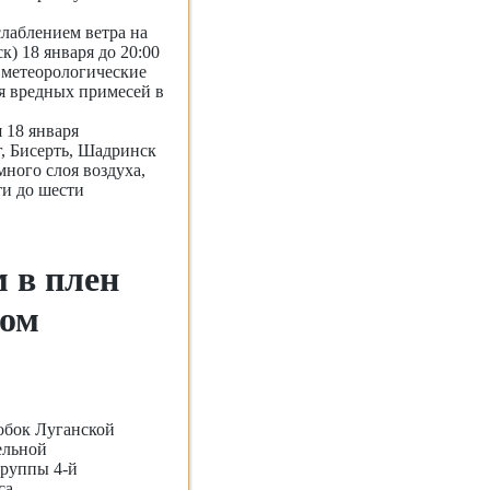
лаблением ветра на
к) 18 января до 20:00
 метеорологические
я вредных примесей в
 18 января
, Бисерть, Шадринск
ного слоя воздуха,
ти до шести
 в плен
ком
обок Луганской
ельной
группы 4-й
са