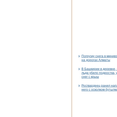
Погрузку снега в минив
на дорогах Алматы
В Башкирии в деревне, 
льда убило подростка, 
снег с крыш
Росгвардеец ранил нап
него с осколком бутылк