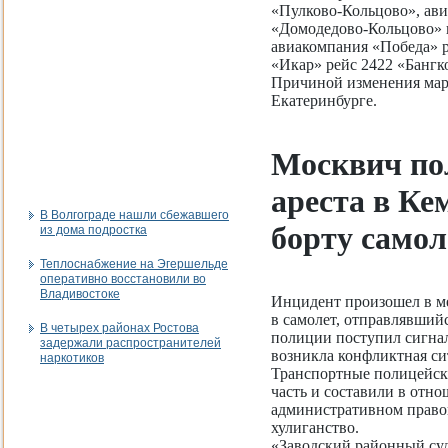
«Пулково-Кольцово», ави
«Домодедово-Кольцово» и
авиакомпания «Победа» 
«Икар» рейс 2422 «Бангк
Причиной изменения мар
Екатеринбурге.
Москвич по
ареста в Ке
В Волгограде нашли сбежавшего
борту самол
из дома подростка
Теплоснабжение на Эгершельде
оперативно восстановили во
Владивостоке
Инцидент произошел в м
в самолет, отправлявший
В четырех районах Ростова
полиции поступил сигнал 
задержали распространителей
возникла конфликтная си
наркотиков
Транспортные полицейски
часть и составили в отн
административном правон
хулиганство.
«Заводский районный суд