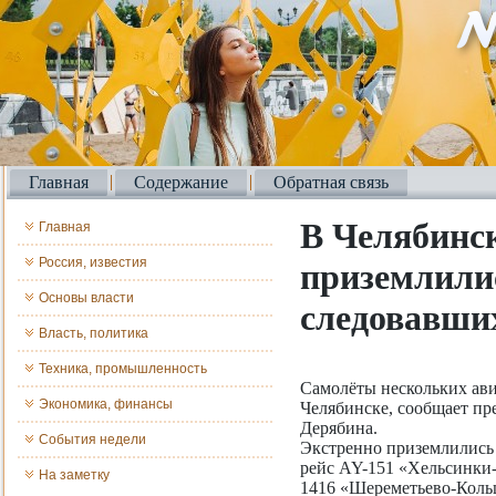
Главная
Содержание
Обратная связь
В Челябинск
Главная
Россия, известия
приземлилис
Основы власти
следовавши
Власть, политика
Техника, промышленность
Самолёты нескольких ав
Экономика, финансы
Челябинске, сообщает пр
Дерябина.
События недели
Экстренно приземлились 
рейс AY-151 «Хельсинки
На заметку
1416 «Шереметьево-Кольц