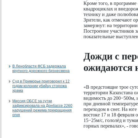
Кроме того, в программе
квадроциклах и внедорож
технику и даже полюбова
Зрители, как отмечают ор
замерзнут: на территории
Построение участников за
показательные выступлен
Дожди с пер
ожидаются н
В Ленобласти ФСБ задержала
крупного дорожного бизнесмена
Суд в Приморье приговорил к 12
годам колонии убийцу сторожа
«В предстоящие трое сут
храма
территории Казахстана 
видимость до 200−500м, 
Миссия ОБСЕ за сутки
при дневной температуре
зафиксировала на Донбассе 2260
переходом в снег. На юге
нарушений режима прекращения
востоке 17 и 18 февраля 
огня
15−25м/с, гололёд и тума
горных перевалах», - го