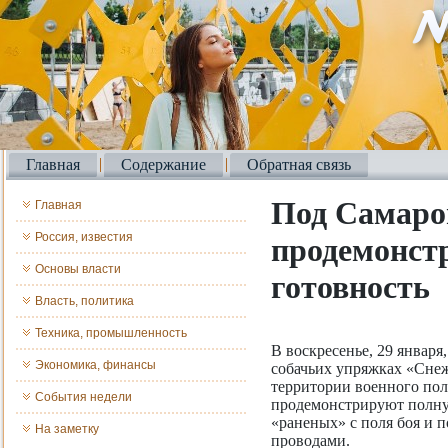
Главная
Содержание
Обратная связь
Под Самаро
Главная
Россия, известия
продемонст
Основы власти
готовность
Власть, политика
Техника, промышленность
В воскресенье, 29 январ
Экономика, финансы
собачьих упряжках «Снеж
территории военного по
События недели
продемонстрируют полную
«раненых» с поля боя и 
На заметку
проводами.