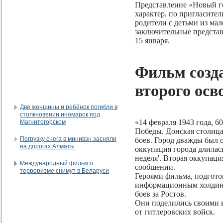
Представление «Новый го
характер, по пригласите
родители с детьми из ма
заключительные предста
15 января.
Фильм созд
второго осв
Две женщины и ребёнок погибли в
столкновении иномарок под
«14 февраля 1943 года, 6
Магнитогорском
Победы. Донская столиц
Погрузку снега в минивэн засняли
боев. Город дважды был
на дорогах Алматы
оккупация города длилась
неделя'. Вторая оккупация
Международный фильм о
сообщении.
терроризме снимут в Беларуси
Героями фильма, подгото
информационным холдинг
боев за Ростов.
Они поделились своими 
от гитлеровских войск.