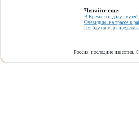
Читайте еще:
В Кремле создадут музей
Очевидцы: на трассе в р
Погоду на март предскаж
Россия, последние известия. ©