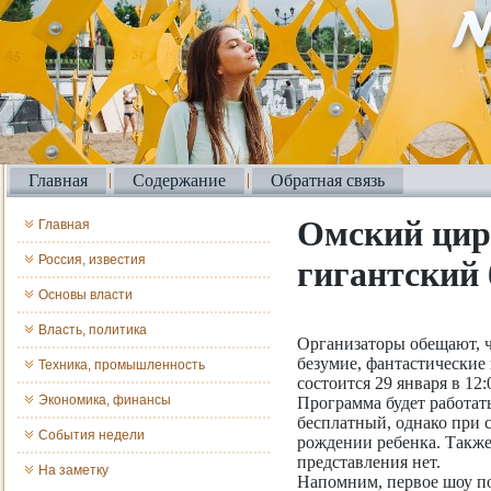
Главная
Содержание
Обратная связь
Омский цир
Главная
Россия, известия
гигантский 
Основы власти
Власть, политика
Организаторы обещают, ч
безумие, фантастически
Техника, промышленность
состоится 29 января в 12:
Экономика, финансы
Программа будет работать
бесплатный, однако при 
События недели
рождении ребенка. Также
представления нет.
На заметку
Напомним, первое шоу по