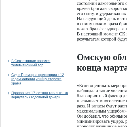
состоянии алкогольного о
врачей бригады скорой 
его сыну, и удерживал их
На следующий день в это
в спину ножом врача бр
нож забрал фельдшер, за
В настоящий момент СК 
результатам которой буд
Омскую обла
В Севастополе попался
конца март
телевизионный вор
Суд в Приморье приговорил к 12
годам колонии убийцу сторожа
храма
«Если оценивать меропр
наблюдали такие явления
Пропавшая 17-летняя тагильчанка
благоприятный фактор дл
вернулась к годовалой дочери
превышает многолетние но
раза. И запасы будут рас
максимальным ущербом», 
Он добавил, что обильное
минимизировать ущерб, 
проводят различные мероп