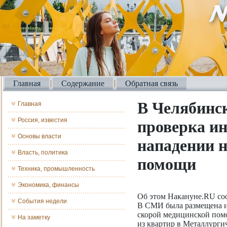
Главная
Содержание
Обратная связь
В Челябинск
Главная
Россия, известия
проверка и
Основы власти
нападении н
Власть, политика
помощи
Техника, промышленность
Экономика, финансы
Об этом Накануне.RU со
События недели
В СМИ была размещена и
скорой медицинской пом
На заметку
из квартир в Металлурги