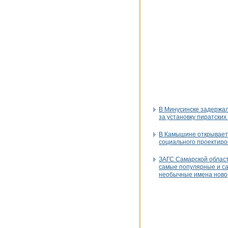
В Минусинске задержа
за установку пиратских
В Камышине открывает
социального проектир
ЗАГС Самарской облас
самые популярные и с
необычные имена нов