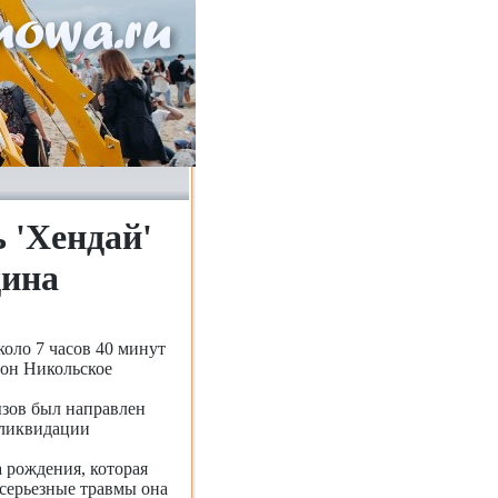
 'Хендай'
щина
оло 7 часов 40 минут
йон Никольское
ызов был направлен
 ликвидации
а рождения, которая
 серьезные травмы она