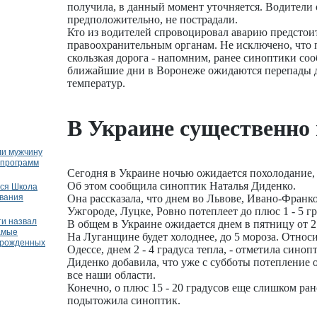
получила, в данный момент уточняется. Водители
предположительно, не пострадали.
Кто из водителей спровоцировал аварию предстои
правоохранительным органам. Не исключено, что
скользкая дорога - напомним, ранее синоптики соо
ближайшие дни в Воронеже ожидаются перепады 
температур.
В Украине существенно 
ли мужчину
 программ
Сегодня в Украине ночью ожидается похолодание, 
Об этом сообщила синоптик Наталья Диденко.
ся Школа
ования
Она рассказала, что днем во Львове, Ивано-Франк
Ужгороде, Луцке, Ровно потеплеет до плюс 1 - 5 гр
ти назвал
В общем в Украине ожидается днем в пятницу от 2 
амые
На Луганщине будет холоднее, до 5 мороза. Относи
орожденных
Одессе, днем 2 - 4 градуса тепла, - отметила синоп
Диденко добавила, что уже с субботы потепление 
все наши области.
Конечно, о плюс 15 - 20 градусов еще слишком рано
подытожила синоптик.