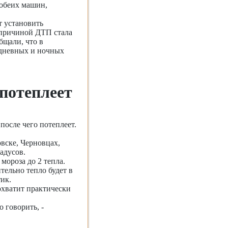
 обеих машин,
т установить
 причиной ДТП стала
бщали, что в
дневных и ночных
потеплеет
после чего потеплеет.
овске, Черновцах,
адусов.
мороза до 2 тепла.
тельно тепло будет в
тик.
охватит практически
 говорить, -