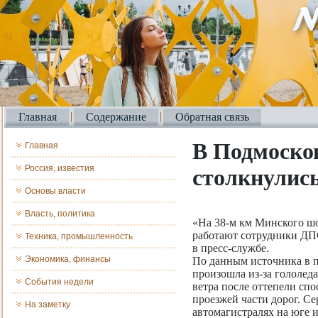
Главная
Содержание
Обратная связь
В Подмоско
Главная
Россия, известия
столкнулис
Основы власти
Власть, политика
«На 38-м км Минского шо
работают сотрудники ДПС
Техника, промышленность
в пресс-службе.
Экономика, финансы
По данным источника в п
произошла из-за гололед
События недели
ветра после оттепели сп
проезжей части дорог. С
На заметку
автомагистралях на юге 