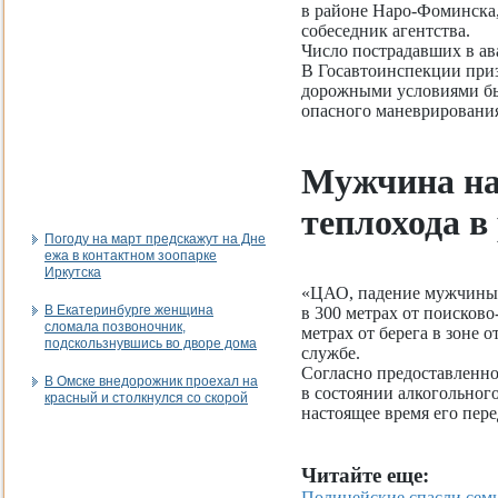
в районе Наро-Фоминска,
собеседник агентства.
Число пострадавших в ав
В Госавтоинспекции приз
дорожными условиями бы
опасного маневрирования
Мужчина на
теплохода в
Погоду на март предскажут на Дне
ежа в контактном зоопарке
Иркутска
«ЦАО, падение мужчины с
В Екатеринбурге женщина
в 300 метрах от поисково
сломала позвоночник,
метрах от берега в зоне 
подскользнувшись во дворе дома
службе.
Согласно предоставленн
В Омске внедорожник проехал на
в состоянии алкогольного
красный и столкнулся со скорой
настоящее время его пер
Читайте еще:
Полицейские спасли семь