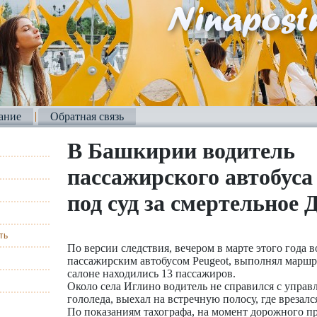
ание
Обратная связь
В Башкирии водитель
пассажирского автобуса
под суд за смертельное
ть
По версии следствия, вечером в марте этого года в
пассажирским автобусом Peugeot, выполнял маршр
салоне находились 13 пассажиров.
Около села Иглино водитель не справился с управ
гололеда, выехал на встречную полосу, где врезался
По показаниям тахографа, на момент дорожного п