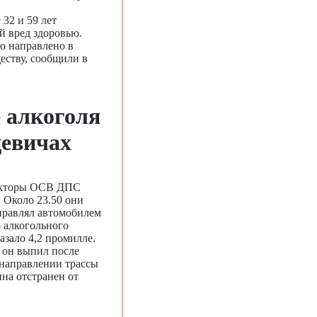
 32 и 59 лет
й вред здоровью.
о направлено в
еству, сообщили в
е алкоголя
цевичах
пекторы ОСВ ДПС
 Около 23.50 они
управлял автомобилем
 алкогольного
зало 4,2 промилле.
 он выпил после
в направлении трассы
на отстранен от