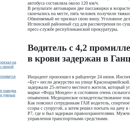
автобуса составляла около 120 км/ч.
В результате автоаварии две пассажирки в возрасте
скончались на месте, пять человек получили тяжки
Обвиняемый не признал свою вину. Уголовное дел
Иглинский районный суд для рассмотрения по сущ
пресс-службе республиканской прокуратуры.
Водитель с 4,2 промилл
в крови задержан в Ган
роехал на
о скорой
Инцидент произошел в райцентре 24 июня. Инс
 появится
«Буг» несли дежурство на улице Красноармейской.
задержали 25-летнего местного жителя, который 
я паводка
марки «Форд Мондео» в состоянии очень сильного
ие ученые
опьянения. Медицинское освидетельствование пока
Как пояснил сотрудникам ГАИ водитель, спиртное
ссоры с супругой, а затем решил поехать на дачу 
Р7, где и был задержан правоохранителями. Мужчи
управления транспортными средствами.