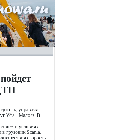
 пойдет
 ДТП
одитель, управляя
ут Уфа - Малояз. В
лением в условиях
 в грузовик Scania.
роисшествия скорость