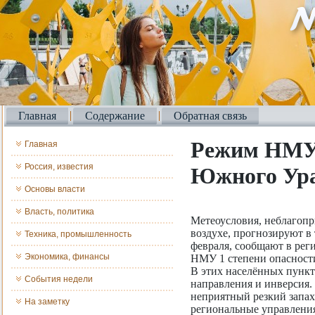
Главная
Содержание
Обратная связь
Режим НМУ 
Главная
Россия, известия
Южного Ур
Основы власти
Власть, политика
Метеоусловия, неблагопр
воздухе, прогнозируют в 
Техника, промышленность
февраля, сообщают в рег
Экономика, финансы
НМУ 1 степени опасности
В этих населённых пункт
События недели
направления и инверсия.
неприятный резкий запах 
На заметку
региональные управления