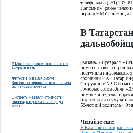
телефонам 8 (351) 237−81
Напомним, ранее челябин
период НМУ с помощью 
В Татарстан
дальнобой
(Казань, 23 февраля, «Та
В Магнитогорске может появится
номер вызова экстренных
вытрезвитель
поступила информация о 
сообщили ИА «Татар-инф
Жители Прикамья смогут
бесплатно оформить гектар земли
Сотрудники МЧС на мест
на Дальнем Востоке
грузовые автомобили «Д
помощь и передали брига
Эксперты назвали стоимость
отключили аккумуляторы 
переезда в различные города
58-летний водитель «Фри
мира
Читайте еще:
В Камышине открывается
Житель Приморья устрои