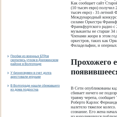
Как сообщает сайт Стар
(10 тысяч евро) получил 
тысяч евро) - 31-летний
Международный конкурс 
силами Оркестра Франкф
Франкфуртского радио с 
музыканты не старше 34 л
Членами жюри в этом го
оркестров, таких как Ор
Филадельфии, и оперных 
Пробки из военных БТРов
Прохожего е
скопились утром в Дзержинском
районе в Волгограде
появившееся
У бизнесвумен в счет долга
арестовали игрушки
В Волгограде нашли сбежавшего
В Сети опубликованы кад
из дома подростка
сбивает ничего не подозр
травму черепа, сообщает 
Роберто Карлос Фернандес
налетело тяжелое колесо
сознание. Его жена начал
из находившихся поблизо