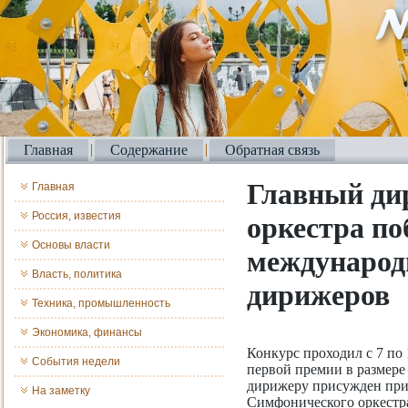
Главная
Содержание
Обратная связь
Главный ди
Главная
Россия, известия
оркестра по
Основы власти
международ
Власть, политика
дирижеров
Техника, промышленность
Экономика, финансы
Конкурс проходил с 7 по
События недели
первой премии в размере
дирижеру присужден при
На заметку
Симфонического оркестр