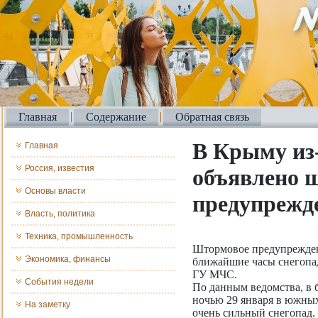
Главная
Содержание
Обратная связь
В Крыму из-
Главная
Россия, известия
объявлено 
Основы власти
предупрежд
Власть, политика
Техника, промышленность
Штормовое предупрежден
Экономика, финансы
ближайшие часы снегопад
ГУ МЧС.
События недели
По данным ведомства, в б
ночью 29 января в южных
На заметку
очень сильный снегопад. 