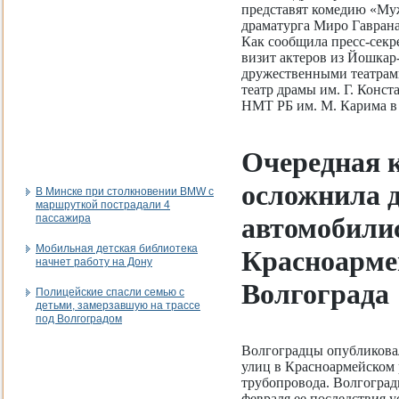
представят комедию «Муж
драматурга Миро Гаврана
Как сообщила пресс-секр
визит актеров из Йошкар
дружественными театрам
театр драмы им. Г. Конст
НМТ РБ им. М. Карима в 
Очередная 
осложнила 
В Минске при столкновении BMW с
маршруткой пострадали 4
пассажира
автомобили
Мобильная детская библиотека
Красноарме
начнет работу на Дону
Волгограда
Полицейские спасли семью с
детьми, замерзавшую на трассе
под Волгоградом
Волгоградцы опубликовал
улиц в Красноармейском 
трубопровода. Волгоградц
февраля ее последствия 