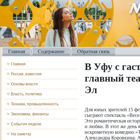
Главная
Содержание
Обратная связь
В Уфу с гас
Главная
Россия, известия
главный те
Основы власти
Эл
Власть, политика
Техника, промышленность
Для юных зрителей 15 фе
Экономика, финансы
сыграют спектакль «Весе
Это романтическая истор
События недели
и любви. В этот же день 
искрометную комедию «Те
На заметку
Александра Коровкина. А