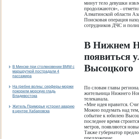
минут тело девушки извл
продолжаются», - отмет
Алматинской области Аз
Поисковая операция нахо
сотрудников ДЧС и полиц
В Нижнем Н
появиться 
Высоцкого
В Минске при столкновении BMW с
маршруткой пострадали 4
пассажира
На гребне волны: серферы-моржи
По словам главы региона
покорили морскую гладь
жительница Нижнего Нов
Владивостока
телеканала.
«Мне идея нравится. Счи
Житель Приморья устроил аварию
Можно подумать над тем,
в центре Хабаровска
событие к юбилею Высоцк
последнее время строитс
метров, появляются новы
Также губернатор предло
предложение.