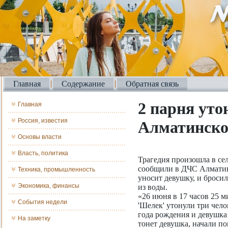
Главная
Содержание
Обратная связь
2 парня уто
Главная
Россия, известия
Алматинско
Основы власти
Власть, политика
Трагедия произошла в се
сообщили в ДЧС Алматинс
Техника, промышленность
уносит девушку, и броси
Экономика, финансы
из воды.
«26 июня в 17 часов 25 
События недели
'Шелек' утонули три чело
года рождения и девушка 
На заметку
тонет девушка, начали по